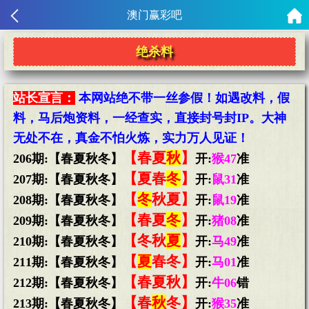
澳门赢彩吧
绝杀料
站长宣言：
本网站绝不带一丝参假！如遇改料，假
料，马后炮资料，一经查实，直接封号封IP。大神
无处不在，真金不怕火炼，实力万人见证！
【春夏
秋
】
206期:【春夏秋冬】
开:
猴47
准
【夏春
冬
】
207期:【春夏秋冬】
开:
鼠31
准
【
冬
秋夏】
208期:【春夏秋冬】
开:
鼠19
准
【春夏
冬
】
209期:【春夏秋冬】
开:
猪08
准
【冬秋
夏
】
210期:【春夏秋冬】
开:
马49
准
【
夏
春冬】
211期:【春夏秋冬】
开:
马01
准
【春夏秋】
212期:【春夏秋冬】
开:
牛06
错
【春
秋
冬】
213期:【春夏秋冬】
开:
猴35
准