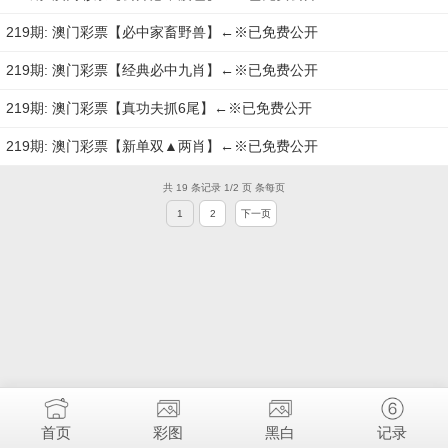
219期: 澳门彩票【必中家畜野兽】←※已免费公开
219期: 澳门彩票【经典必中九肖】←※已免费公开
219期: 澳门彩票【真功夫抓6尾】←※已免费公开
219期: 澳门彩票【新单双▲两肖】←※已免费公开
共 19 条记录 1/2 页 条每页
1
2
下一页
首页
彩图
黑白
记录