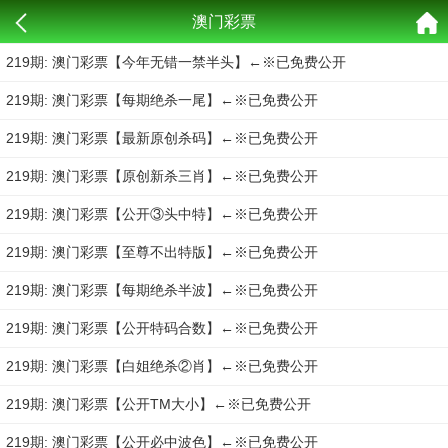
澳门彩票
219期: 澳门彩票【今年无错一禁半头】←※已免费公开
219期: 澳门彩票【每期绝杀一尾】←※已免费公开
219期: 澳门彩票【最新原创杀码】←※已免费公开
219期: 澳门彩票【原创新杀三肖】←※已免费公开
219期: 澳门彩票【公开③头中特】←※已免费公开
219期: 澳门彩票【至尊不出特版】←※已免费公开
219期: 澳门彩票【每期绝杀半波】←※已免费公开
219期: 澳门彩票【公开特码合数】←※已免费公开
219期: 澳门彩票【白姐绝杀②肖】←※已免费公开
219期: 澳门彩票【公开TM大小】←※已免费公开
219期: 澳门彩票【公开必中波色】←※已免费公开