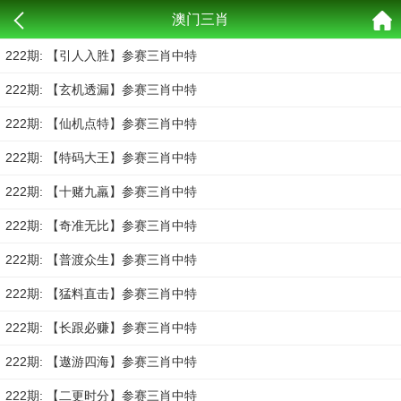
澳门三肖
222期: 【引人入胜】参赛三肖中特
222期: 【玄机透漏】参赛三肖中特
222期: 【仙机点特】参赛三肖中特
222期: 【特码大王】参赛三肖中特
222期: 【十赌九羸】参赛三肖中特
222期: 【奇准无比】参赛三肖中特
222期: 【普渡众生】参赛三肖中特
222期: 【猛料直击】参赛三肖中特
222期: 【长跟必赚】参赛三肖中特
222期: 【遨游四海】参赛三肖中特
222期: 【二更时分】参赛三肖中特