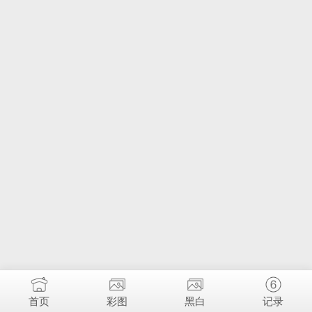
首页
彩图
黑白
记录