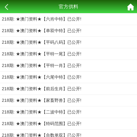
官方供料
218期: ★澳门资料★【六肖中特】已公开!
218期: ★澳门资料★【单双中特】已公开!
218期: ★澳门资料★【平码八码】已公开!
218期: ★澳门资料★【平特一尾】已公开!
218期: ★澳门资料★【平特一肖】已公开!
218期: ★澳门资料★【六尾中特】已公开!
218期: ★澳门资料★【前后生肖】已公开!
218期: ★澳门资料★【家畜野兽】已公开!
218期: ★澳门资料★【二波中特】已公开!
218期: ★澳门资料★【特码范围】已公开!
218期: ★澳门资料★【合数单双】已公开!