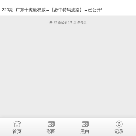
220期: 广东十虎最权威→【必中特码波路】→已公开!
共 12 条记录 1/1 页 条每页
首页
彩图
黑白
记录