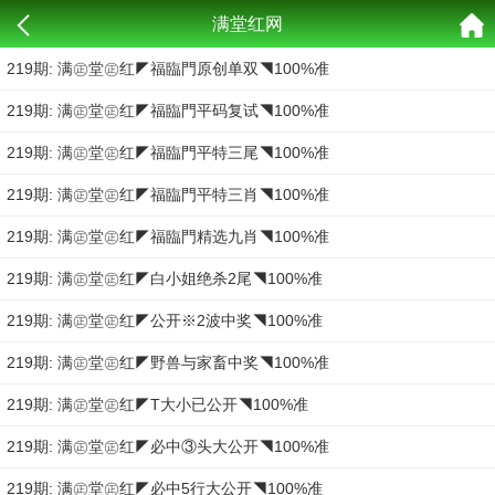
满堂红网
219期: 满㊣堂㊣红◤福臨門原创单双◥100%准
219期: 满㊣堂㊣红◤福臨門平码复试◥100%准
219期: 满㊣堂㊣红◤福臨門平特三尾◥100%准
219期: 满㊣堂㊣红◤福臨門平特三肖◥100%准
219期: 满㊣堂㊣红◤福臨門精选九肖◥100%准
219期: 满㊣堂㊣红◤白小姐绝杀2尾◥100%准
219期: 满㊣堂㊣红◤公开※2波中奖◥100%准
219期: 满㊣堂㊣红◤野兽与家畜中奖◥100%准
219期: 满㊣堂㊣红◤T大小已公开◥100%准
219期: 满㊣堂㊣红◤必中③头大公开◥100%准
219期: 满㊣堂㊣红◤必中5行大公开◥100%准