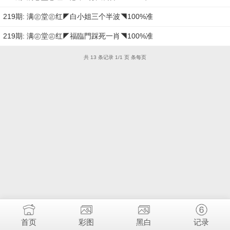
219期: 满㊣堂㊣红◤白小姐三个半波◥100%准
219期: 满㊣堂㊣红◤福臨門踩死一肖◥100%准
共 13 条记录 1/1 页 条每页
首页
彩图
黑白
记录