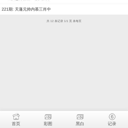
221期: 天蓬元帅内慕三肖中
共 12 条记录 1/1 页 条每页
首页
彩图
黑白
记录