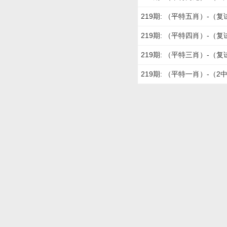
219期: （平特五肖）-（
219期: （平特四肖）-（
219期: （平特三肖）-（
219期: （平特一肖）-（2