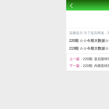
温馨提示:为了提高网速，
220期 ☆☆今期大数据☆☆
219期 ☆☆今期大数据☆
上一篇：
220期: 皇后新
下一篇：
220期: 内慕彩