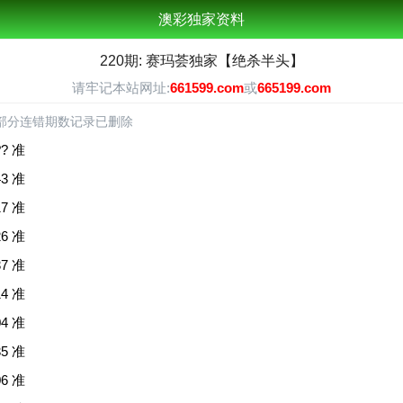
澳彩独家资料
220期: 赛玛荟独家【绝杀半头】
请牢记本站网址:
661599.com
或
665199.com
部分连错期数记录已删除
? 准
3 准
7 准
6 准
7 准
4 准
4 准
5 准
6 准