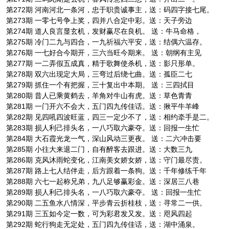
第272期 河南河北一条河，忠于职贵诚事主，送：码四字接七尾。
第273期 一零七号争上奖，四并八合定中彩。送：天子旁边
第274期 道人良言显玄机，发财赢尽在良机。 送：牛马命格，
第275期 冷门二九与四合，一九祈福六平安，送：结偶六温存。
第276期 一七好合今期开，三六当旺今期来。 送：朝纲有主见
第277期 一二弄假五成真，精于歌舞使杀机，送：影只形单。
第278期 双六出现定大局，三弯过后绕七曲。送：孤臣二七
第279期 抓住一个有把握，三十复出中本期。 送：三四拭目
第280期 昔人已乘黄鹤去，羊角对牛山有虎。送：草色青青
第281期 一门开六不会大，五门四九传佳话。送：揪平牛羊峰
第282期 见四吼四波旺蓝，四三一定少不了，送：相约牵手是二。
第283期 损人利己排头名，一八巧取六豪夺。送：回报一生忙
第284期 大石霞光龙一气，深山风动三更夜。 送：二六冲击要
第285期 小往大来退二门，自有醉客去跟进。送：大数三九
第286期 克风沐雨蛇变化，江南美女娇女娇，送：守门最尽责。
第287期 路上七人结伴走，后方跟着一条狗。送：千年修练千年
第288期 六七一起称兄弟，九八足够赢彩金。送：深居三八巷
第289期 损人利己排头名，一八巧取六豪夺。 送：回报一生忙
第290期 二五鱼水八情深，平步青云折桂枝，送：寻常二一供。
第291期 三五如今定一数，可为彩君发又发。送：咫风四起
第292期 蛇行狗走无定处，五门四九传佳话，送：湖中涌泉。