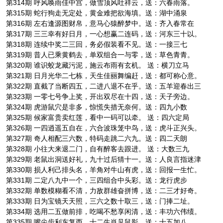
第314期 呼风唤雨佳中宫，做雪顶风吐祥云，送：六春雨落。
第315期 蛇行狗走无定处，黄金难把欲海填。送：湖中涌泉
第316期 左右逢源图财帛，意马心猿醉梦中。送：齐入春常在
第317期 三三幸有好日月，一心想赢二连码，送：河东三十以。
第318期 连续中奖二三回，务必假装看不见。送：一接三七
第319期 昔人已乘黄鹤去，单双组合一与零，送：草色青青。
第320期 谁识蛟龙藏污泥，施云布雨有玄机。 送：横刀立马
第321期 日月光华二七栋，天生佳丽舞编赶，送：都可称心意。
第322期 直截了当断四五，二进八退不在乎。送：五羊迎春出三
第323期 一零七号争上奖，开出双尽在十四，送：天子旁边。
第324期 虎游鼠穴是非多，惊慌失措无奈何。送：四九小数
第325期 候家富贵卖红莲，看中一码可以牵。 送：四六定局
第326期 一四逍遥五自在，六合波珠笼中鸟，送：虎斗正兴头。
第327期 奇人相配三六数，特码走跳二六九。送：四二天朗
第328期 小往大来退二门，自有醉客去跟进。 送：大数三九
第329期 老鼠出洞送好礼，九十过后猜十一。送：人良言指迷津
第330期 损人利己排头名，羊角对牛山有虎，送：回报一生忙。
第331期 二定八九中一个，三四组合中头彩。送：龙行虎步
第332期 单数模糊看不清，力敌群雄奋拼博，送：二三才好奇。
第333期 日为宝镜天天照，三六之数十取三，送：门捧二址。
第334期 选用二五做前排，吃喝不愁享闲清，送：丰功六伟绩。
第335期 嘴尖齿利东复西，十二生肖见鼠影，送：十五加八。