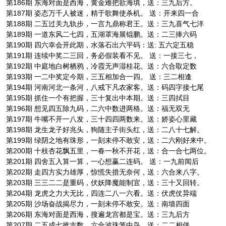
第186期 东海对面是西海，黄金难把欲海填，送：三九后方。
第187期 姿态万千人被迷，精于歌舞使杀机。 送：开来四一合
第188期 二五过关九轨步，一言九鼎称君王。送：三九喜气七洋
第189期 一道东风二七四，五湖罩海展锟鹏。送：二三捧六码
第190期 四六幸会开此期，水落石出六平码：送: 五六定五稳
第191期 连续中奖二三回，务必假装看不见。 送：一接三七，
第192期 中庭地白树栖鸦，冷霞无声湿桂花。送：六合取定数
第193期 一二中奖定今期，三五相加合一四。 送：三二相逢
第194期 河南河北一条河，八戒下凡农家客。送：码四字接七尾
第195期 抓住一个有把握，三十复出中本期。送：三四拭目
第196期 想见四五除九码，二六中数进两格。送：福无双无
第197期 牛嘴不开一八发，三十四四两数来。送：娇姿心里藏
第198期 龙生龙子好兆头，狗随主子街头红，送：二八十七解。
第199期 绿阴之地有珠形，一刻未停不敢安，送：二六刚好来中。
第200期 十枝杏花飘五里，一春一秋不开花，送：合一合七两位。
第201期 四舍五入算一算，一心想赢二连码。 送：一九前闻后
第202期 走四方实力雄厚，惊慌失措无奈何，送：六合来八字。
第203期 三三二二是重码，伏妖降魔能制宜，送：三十又回转。
第204期 龙虎之力大无比，四连二八一六看。送：伏虎仗异端
第205期 沙场奋战揭尽力，一刻未停不敢安。送：南墙四面
第206期 东海对面是西海，搜遍龙宫都是宝。送：三九后方
第207期 二五成七推吉数，六合波珠笼中鸟。送：二二相伴