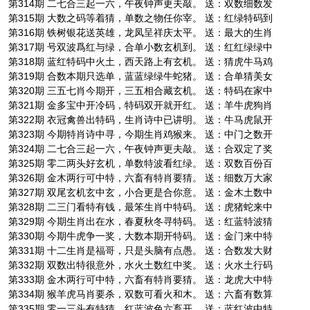
第314期 二七合三起一六，午夜钟声更夫敲。 送：双数细数发
第315期 大数之码等着猜，单数之物任你宰。 送：红绿特码到
第316期 铁树银花送英雄，龙凤呈祥庆太平。 送：最大的生肖
第317期 号双波爲红与绿，合单小数玄机到。 送：红红绿绿中
第318期 蓝红特码中火土，西天路上有玄机。 送：猜虎牛马鸡
第319期 合数本期只选单，蓝蓝绿绿牛蛇猪。 送：合单猜美女
第320期 三五七肖今期开，三五相合藏玄机。 送：特码在家中
第321期 金多宝中开冷码，特码双开就开红。 送：羊牛虎狗肖
第322期 衣冠禽兽出特码，生肖诗中已讲明。 送：牛马虎鼠开
第323期 今期特肖诗中寻，今期生肖鸡猴来。 送：中门之数开
第324期 二七合三起一六，午夜钟声更夫敲。 送：合双定了奖
第325期 零二两头好玄机，单数特波看红绿。 送：双数百份百
第326期 金木两行可中特，六畜有特肖要猜。 送：细数万大家
第327期 双尾玄机玄中玄，小合更是合你意。 送：金木土数中
第328期 二三门看特有钱，最笨生肖中特码。 送：虎猪蛇来中
第329期 今期生肖出在水，春夏秋冬寻特码。 送：红蓝特波猜
第330期 今期牛虎争一奖，大数本期开特码。 送：金门来中特
第331期 十二生肖是福哥，只是头脑有点愚。 送：合数发大财
第332期 双数出特很意外，水火土数红中奖。 送：火水土行码
第333期 金木两行可中特，六畜有特肖要猜。 送：龙虎大中特
第334期 猴羊虎马肖要杀，双数可看火和木。 送：六畜有数算
第335期 零一三头有特猜，红蓝波色六畜开。 送：蓝红波中特