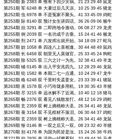
第250期 新 2383 单 惟有下四少灾祸。21 23 29 48 鼠龙
第251期 军 6248 单 大暑过后几天凉。10 25 39 45 猪龙
第252期 虫 6978 单 不是冤家不聚头。41 33 45 09 鸡蛇
第253期 际 8140 双 预计女生讲四话。36 26 09 06 猴牛
第254期 抬 3291 单 二即跨地令激动。06 08 27 29 龙虎
第255期 例 2039 双 一名功成千古垂。15 24 41 46 猴龙
第256期 剂 2471 单 六发挥出就开始。34 18 09 27 蛇马
第257期 妨 1058 单 四连八上喜相逢。30 44 48 49 鼠鸡
第258期 长 6458 双 朝里无人莫做官。25 33 45 24 狗蛇
第259期 除 5325 双 三六之计一为先。32 38 41 49 羊龙
第260期 铺 0145 单 出入平安兆四九。12 28 29 46 龙鼠
第261期 轮 1582 单 本期二七一点通。10 24 29 47 龙牛
第262期 格 6248 双 千里时失孟姜女。23 33 39 41 猪鼠
第263期 汞 1578 双 小巧玲珑多用机。19 30 35 43 羊猪
第264期 尽 3215 单 远水解不了近渴。10 40 12 18 猪马
第265期 畅 2376 双 看见八钱散发打。48 12 16 29 鸡蛇
第266期 玄 2359 双 树上摘桃称大圣。26 34 41 48 龙鼠
第267期 蚕 3154 双 不见棺材不落泪。06 30 44 37 鸡蛇
第268期 玄 2359 双 树上摘桃称大圣。26 34 41 48 龙鼠
第269期 惭 0146 单 一双之后又一双。08 23 32 40 羊猪
第270期 别 4178 单 为国为民皆是汝。15 24 26 38 牛鸡
第271期 抬 7935 单 没劲一拭擦看到。32 49 44 35 马虎