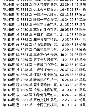
第144期 进 0125 双 猎人弓箭近身旁。23 39 48 49 马鸡
第145期 鸭 7834 双 远水救不得近火。16 45 21 37 牛狗
第146期 曹 5018 双 一四结合八胜出。08 13 36 37 猴龙
第147期 登 8534 双 呼啸一声众兽慌。10 24 29 34 鸡蛇
第148期 揖 5182 单 子鼠窜道未犯法。21 25 29 37 马牛
第149期 锅 9430 单 车到山前必有路。39 05 35 06 狗羊
第150期 检 7315 单 不识庐山真面目。31 16 26 32 狗蛇
第151期 越 5563 双 花开果茂二特码。12 25 26 37 牛鼠
第152期 临 5819 双 这山望着那山高。18 29 45 13 蛇鸡
第153期 代 3217 双 伯乐识马寻八年。12 29 41 46 猴狗
第154期 呜 5724 单 真金不怕火来烧。49 21 01 06 猪虎
第155期 读 0469 双 五字当头居天下。14 21 36 15 羊兔
第156期 泽 8914 双 半夜敲门心不惊。49 32 38 10 鸡龙
第157期 推 1248 单 牛虎过江兔走六。26 37 47 49 猪马
第158期 诈 5860 单 还是让双小胞胎。03 28 38 33 猪龙
第159期 研 4268 单 叶落归根终始一。15 24 41 46 羊马
第160期 踩 4689 单 既生周瑜何生亮。07 33 39 46 鼠兔
第161期 葱 7059 双 冷酷八地库迪瓦。13 10 46 19 鼠马
第162期 坟 2343 双 勤恳劳作无怨言。10 24 29 45 猴龙
第163期 勤 5831 单 五色光彩生凤毛。12 25 39 45 蛇鼠
第164期 恶 5317 单 一个两度伐枝柯。10 19 35 42 虎鼠