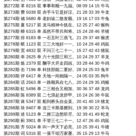
第272期 革 8216 双 事事和顺一九福。08 09 14 15 牛马
第273期 费 5038 双 赤手斗它是好汉。21 28 33 39 牛龙
第274期 储 5680 单 老妇诶二散发额。19 16 17 03 牛兔
第275期 夏 5217 双 龙马精神今犹在。12 25 27 40 猴狗
第276期 蟒 6315 单 虽然不带兵和将。15 24 28 46 羊猪
第277期 排 8183 单 一石五叶三燕飞。21 29 37 48 猴虎
第278期 蜞 1123 双 三三大地好一一。10 24 29 48 鸡鼠
第279期 宽 4832 双 不问三七二十一。15 27 42 43 猪鼠
第280期 幸 2625 单 六十光阴三和三。10 24 29 37 羊龙
第281期 炼 2379 双 酗字大开走四凶。33 28 44 30 牛鸡
第282期 击 7196 单 科技部能二要好。28 24 25 03 兔羊
第283期 评 6417 单 天地一间相隔一。24 05 03 35 狗牛
第284期 话 2563 单 一路顺风在七八。20 24 29 35 鸡猴
第285期 虹 5496 单 二三相合又相加。30 36 37 48 龙鸡
第286期 陈 8389 双 二七浪起龙舒甲。10 24 26 38 牛鼠
第287期 诛 5347 双 船到桥头自会直。20 41 40 19 猪龙
第288期 块 8407 单 连三卡斯基擦到。19 38 30 22 羊马
第289期 述 5123 单 二撩三边愁听尽。32 39 41 49 蛇龙
第290期 蓟 3901 单 不管三七二十一。12 47 26 45 鸡鼠
第291期 齐 5024 单 叫一声天下必亮。10 25 39 41 牛猪
第292期 词 5316 双 一落千咱万家屡。35 15 29 13 牛马