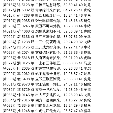
第016期 述 5123 单 二撩三边愁听尽。32 39 41 49 蛇龙
第017期 降 6932 双 青草绿叶来作食。04 21 26 41 虎蛇
第018期 研 4268 单 叶落归根终始一。15 24 41 46 羊马
第019期 颜 2935 双 张公吃酒李公颠。21 48 16 45 鸡兔
第020期 工 0246 单 家丑不可向外扬。18 23 38 44 牛猪
第021期 矿 4068 双 鸡猴从来划不问。32 36 39 41 虎蛇
第022期 淀 5136 双 放弃三藩还而我。38 07 31 09 羊马
第023期 若 1238 双 一三中间要看清。20 24 29 32 龙猪
第024期 扣 5475 双 二八成龙得真传。12 27 41 49 牛猪
第025期 操 2074 单 玄机选码有四个。21 23 36 48 蛇鼠
第026期 量 5318 双 头有两角来护身。05 21 29 48 虎狗
第027期 洞 0126 单 一上有三伴细五。03 33 36 41 马虎
第028期 臣 2035 双 时逢吉兆在寅卯。05 26 38 41 羊鸡
第029期 率 2062 双 站不起来全身毒。12 26 37 47 蛇羊
第030期 辙 5498 单 立即三删五除现。20 35 39 41 狗龙
第031期 搅 9573 单 软玉温馨一彩虹。24 37 11 46 猪蛇
第032期 纬 6729 双 立刻一飞机我发。41 23 29 46 羊虎
第033期 铺 0145 单 出入平安兆四九。12 28 29 46 龙鼠
第034期 荐 7015 单 四方下速回到来。31 16 27 32 狗蛇
第035期 茂 8345 单 门前白水对龙窟。15 24 29 48 猪马
第036期 推 1248 单 牛虎过江兔走六。26 37 47 49 猪马