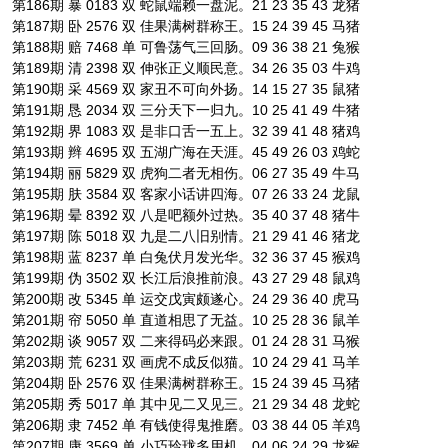
第186期 暴 0183 双 蛇鼠端赖一盘泥。21 23 35 43 龙猪
第187期 卧 2576 双 佳果满树群称王。15 24 39 45 马猪
第188期 赔 7468 单 可鲁荡气三回肠。09 36 38 21 兔猴
第189期 清 2398 双 伸张正义顺民意。34 26 35 03 牛鸡
第190期 采 4569 双 家丑不可向外扬。14 15 27 35 鼠猪
第191期 恳 2034 双 三分天下一归九。10 25 41 49 牛猪
第192期 界 1083 双 是非口舌一五上。32 39 41 48 猪鸡
第193期 辫 4695 双 五湖广海在天涯。45 49 26 03 鸡蛇
第194期 丽 5829 双 虎狗二者无相伤。06 27 35 49 牛马
第195期 肤 3584 双 客家小话讲四海。07 26 33 24 龙鼠
第196期 晕 8392 双 八是吧额外过热。35 40 37 48 猪牛
第197期 陈 5018 双 九是二八旧别情。21 29 41 46 猪龙
第198期 蓝 8237 单 白兔伏月发光华。32 36 37 45 猴鸡
第199期 伪 3502 双 长江后浪推前浪。43 27 29 48 鼠鸡
第200期 改 5345 单 运交戊寅颇遂心。24 29 36 40 虎马
第201期 帘 5050 单 直道相思了无益。10 25 28 36 鼠羊
第202期 谈 9057 双 二来得码必来跟。01 24 28 31 马猴
第203期 荒 6231 双 画虎不成反似猫。10 24 29 41 马羊
第204期 卧 2576 双 佳果满树群称王。15 24 39 45 马猪
第205期 秀 5017 单 其中见二又见三。21 29 34 48 龙蛇
第206期 隶 7452 单 有钱使得鬼推磨。03 38 44 05 羊鸡
第207期 康 3569 单 小巧玲珑多用机。04 06 24 29 龙猴