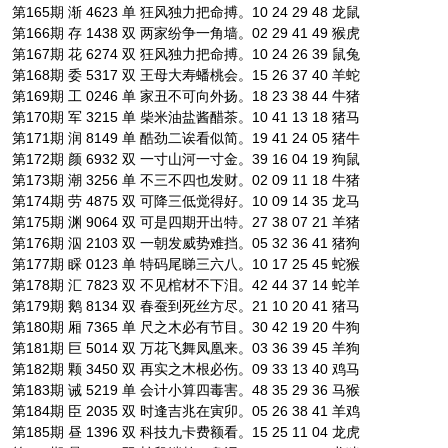
第165期 渐 4623 单 狂风独力把命搏。10 24 29 48 龙鼠
第166期 存 1438 双 两家纷争一角墙。02 29 41 49 猴虎
第167期 花 6274 双 狂风独力把命搏。10 24 26 39 鼠兔
第168期 委 5317 双 王母大寿蟠桃会。15 26 37 40 羊蛇
第169期 工 0246 单 家丑不可向外扬。18 23 38 44 牛猪
第170期 军 3215 单 柴米油盐酱醋茶。10 41 13 18 猪马
第171期 润 8149 单 酷劲二诶看似简。19 41 24 05 猪牛
第172期 颜 6932 双 一寸山河一寸金。39 16 04 19 狗鼠
第173期 潮 3256 单 不三不四也发财。02 09 11 18 牛猪
第174期 劳 4875 双 可降三低觉得好。10 09 14 35 龙马
第175期 渊 9064 双 可是四期开出特。27 38 07 21 羊猪
第176期 泅 2103 双 一朝发威势难挡。05 32 36 41 猪狗
第177期 睬 0123 单 特码尾睇三六八。10 17 25 45 蛇猴
第178期 汇 7823 双 不见棺材不下泪。42 44 37 14 蛇羊
第179期 鹅 8134 双 春蚕到死丝方尽。21 10 20 41 猪马
第180期 厢 7365 单 尺之木必有节目。30 42 19 20 牛狗
第181期 巨 5014 双 万花飞舞凤凰来。03 36 39 45 羊狗
第182期 颗 3450 双 再实之木根必伤。09 33 13 40 鸡马
第183期 诫 5219 单 会计小算四毒害。48 35 29 36 马猴
第184期 臣 2035 双 时逢吉兆在寅卯。05 26 38 41 羊鸡
第185期 昼 1396 双 科技九卡费额看。15 25 11 04 龙虎