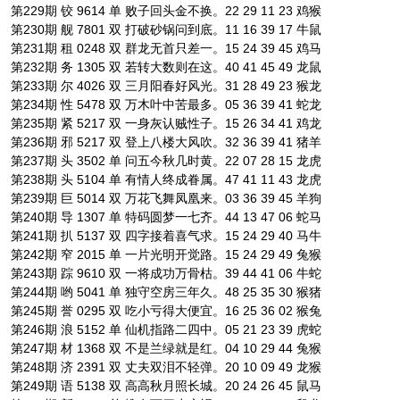
第229期 铰 9614 单 败子回头金不换。22 29 11 23 鸡猴
第230期 舰 7801 双 打破砂锅问到底。11 16 39 17 牛鼠
第231期 租 0248 双 群龙无首只差一。15 24 39 45 鸡马
第232期 务 1305 双 若转大数则在这。40 41 45 49 龙鼠
第233期 尔 4026 双 三月阳春好风光。31 28 49 23 猴龙
第234期 性 5478 双 万木叶中苦最多。05 36 39 41 蛇龙
第235期 紧 5217 双 一身灰认贼性子。15 26 34 41 鸡龙
第236期 邪 5217 双 登上八楼大风吹。32 36 39 41 猪羊
第237期 头 3502 单 问五今秋几时黄。22 07 28 15 龙虎
第238期 头 5104 单 有情人终成眷属。47 41 11 43 龙虎
第239期 巨 5014 双 万花飞舞凤凰来。03 36 39 45 羊狗
第240期 导 1307 单 特码圆梦一七齐。44 13 47 06 蛇马
第241期 扒 5137 双 四字接着喜气求。15 24 29 40 马牛
第242期 窄 2015 单 一片光明开觉路。15 24 29 49 兔猴
第243期 踪 9610 双 一将成功万骨枯。39 44 41 06 牛蛇
第244期 哟 5041 单 独守空房三年久。48 25 35 30 猴猪
第245期 誉 0295 双 吃小亏得大便宜。16 25 36 02 猴兔
第246期 浪 5152 单 仙机指路二四中。05 21 23 39 虎蛇
第247期 材 1368 双 不是兰绿就是红。04 10 29 44 兔猴
第248期 济 2391 双 丈夫双泪不轻弹。20 10 09 49 龙猴
第249期 语 5138 双 高高秋月照长城。20 24 26 45 鼠马