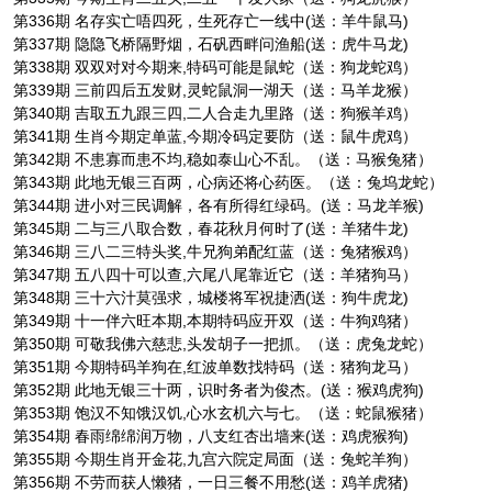
第336期 名存实亡唔四死，生死存亡一线中(送：羊牛鼠马)
第337期 隐隐飞桥隔野烟，石矾西畔问渔船(送：虎牛马龙)
第338期 双双对对今期来,特码可能是鼠蛇（送：狗龙蛇鸡）
第339期 三前四后五发财,灵蛇鼠洞一湖天（送：马羊龙猴）
第340期 吉取五九跟三四,二人合走九里路（送：狗猴羊鸡）
第341期 生肖今期定单蓝,今期冷码定要防（送：鼠牛虎鸡）
第342期 不患寡而患不均,稳如泰山心不乱。（送：马猴兔猪）
第343期 此地无银三百两，心病还将心药医。（送：兔坞龙蛇）
第344期 进小对三民调解，各有所得红绿码。(送：马龙羊猴)
第345期 二与三八取合数，春花秋月何时了(送：羊猪牛龙)
第346期 三八二三特头奖,牛兄狗弟配红蓝（送：兔猪猴鸡）
第347期 五八四十可以查,六尾八尾靠近它（送：羊猪狗马）
第348期 三十六汁莫强求，城楼将军祝捷洒(送：狗牛虎龙)
第349期 十一伴六旺本期,本期特码应开双（送：牛狗鸡猪）
第350期 可敬我佛六慈悲,头发胡子一把抓。（送：虎兔龙蛇）
第351期 今期特码羊狗在,红波单数找特码（送：猪狗龙马）
第352期 此地无银三十两，识时务者为俊杰。(送：猴鸡虎狗)
第353期 饱汉不知饿汉饥,心水玄机六与七。（送：蛇鼠猴猪）
第354期 春雨绵绵润万物，八支红杏出墙来(送：鸡虎猴狗)
第355期 今期生肖开金花,九宫六院定局面（送：兔蛇羊狗）
第356期 不劳而获人懒猪，一日三餐不用愁(送：鸡羊虎猪)