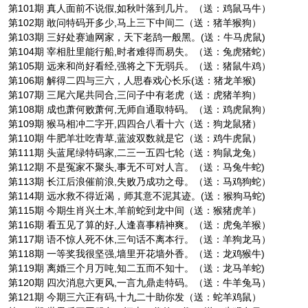
第101期 真人面前不说假,如秋叶落到几片。（送：鸡鼠马牛）
第102期 敢问特码开多少,马上三下中间二（送：猪羊猴狗）
第103期 三好处赛迪网家，天下老鸹一般黑。(送：牛马虎鼠)
第104期 宰相肚里能行船,时者难得而易失。（送：兔虎猪蛇）
第105期 远来和尚好看经,强将之下无弱兵。（送：猪鼠牛鸡）
第106期 解得二四与三六，人思春戏心长乐(送：猪龙羊猴)
第107期 三尾六尾共同合,三问子中有老虎（送：虎猪羊狗）
第108期 成也萧何败萧何,无师自通取特码。（送：鸡虎鼠狗）
第109期 猴马相冲二字开,四四合八看十六（送：狗龙鼠猪）
第110期 牛肥羊壮吃青草,蓝波双数就是它（送：鸡牛虎鼠）
第111期 头蓝尾绿特码家,二三一五四七轮（送：狗鼠龙兔）
第112期 不是冤家不聚头,事无不可对人言。（送：马兔牛蛇)
第113期 长江后浪催前浪,失败乃成功之母。（送：马鸡狗蛇）
第114期 远水救不得近渴，师其意不泥其迹。(送：猴狗马蛇)
第115期 今期生肖兴土木,羊前蛇到龙中间（送：猴猪虎羊）
第116期 看五见了算的好,人逢喜事精神爽。（送：虎兔羊猴）
第117期 语不惊人死不休,三句话不离本行。（送：羊狗龙马）
第118期 一等奖我很坚强,墙里开花墙外香。（送：龙鸡猴牛)
第119期 离婚三个月万吨,知二五而不知十。（送：龙马羊蛇)
第120期 四次消息六更风,一言九鼎走特码。（送：牛羊兔马）
第121期 今期三六正有码,十九二十助你发（送：蛇羊鸡鼠）