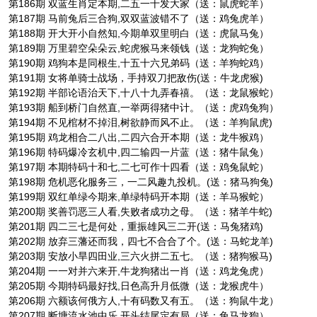
第186期 双蓝生肖定本期,二五一十发大家（送：鼠虎蛇羊）
第187期 马前兔后三合狗,双双蓝波错不了（送：鸡兔虎羊）
第188期 开大开小自然知,今期单双里明白（送：虎鼠马兔）
第189期 万里碧空朵朵云,蛇虎猴马来领钱（送：龙狗蛇兔）
第190期 鸡狗本是同根生,十五十六兄弟码（送：羊狗蛇鸡）
第191期 女将单骑士战场，手持双刀把敌伤(送：牛龙虎猴)
第192期 半部论语治天下,十八十九弄春禧。（送：龙鼠猴蛇）
第193期 船到桥门自然直,一举两得猪中计。（送：虎鸡兔狗）
第194期 不见棺材不掉泪,树欲静而风不止。（送：羊狗鼠虎)
第195期 鸡龙相合二八出,二四六合开本期（送：龙牛猴鸡）
第196期 特码爆冷玄机中,四二输四一片蓝（送：猪牛鼠兔）
第197期 本期特码十和七,二七可作十四看（送：鸡兔鼠蛇）
第198期 危机恶化服务三，一二风趣九投机。(送：猪马狗兔)
第199期 双红单绿今期来,单绿特码开本期（送：羊马猴蛇）
第200期 奖善罚恶三人看,失败者成功之母。（送：猪羊牛蛇)
第201期 四二三七是何处，重振雄风三二开(送：马兔猪鸡)
第202期 放弃三藩还而我，四七不合合了个。(送：马蛇龙羊)
第203期 安放小旱四田业,三六火拼二五七。（送：猪狗猴马)
第204期 一一对并六来开,牛龙狗猪出一肖（送：鸡龙兔虎）
第205期 今期特码最好找,日色高升月低微（送：龙猴虎牛）
第206期 六额该何俄方人,十有码数又有五。（送：狗鼠牛龙）
第207期 断塘流水池中乐,开头结尾定有局（送：兔马龙狗）