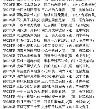
第016期 车如流水马如龙，四二独自暗中明。（送：兔狗羊猴）
第017期 卡四洛斯回原来,三八相约六无音。（送：狗猴羊鸡）
第018期 两地同发带六归，踏破铁鞋无觅处。（送：兔猴狗鼠）
第019期 不知其子视其父,挑得篮里便是菜。（送：昭兔羊狗）
第020期 一线牵著万线缕，红云飘影千秋歌(送：马鸡蛇兔)
第021期 四四加一开特码,四九开大绿波起（送：兔牛蛇狗）
第022期 六合蛇头木为好,十全十美人生盼（送：狗羊牛马）
第023期 打着灯笼没处找，投注一八有回报。(送：兔羊狗猪)
第024期 今期七现四六回,今期定要防三九（送：蛇虎马鼠）
第025期 四海八洲问河络,受命于危难之间。（送：猴鸡猪牛）
第026期 罗汉本来爱单身，万紫千红艳阳天(送：狗龙兔蛇)
第027期 群雄一起称独霸，事非经过不知难。(送：马虎羊鸡)
第028期 虎威千里镇八方，行船人的叫八归(送：猪蛇牛蛇)
第029期 单蓝生肖今期查,小心中奖二四六（送：兔鼠龙猪）
第030期 四六相冲克本期,牛兄猪弟来报喜（送：虎羊马兔）
第031期 特码双数发红绿,三八与九当头数（送：猪虎牛猴）
第032期 三四今期定开来,四起四落难回头（送：羊兔蛇牛）
第033期 一生只以食为天,若砖大数则看好。（送：兔猪猴鸡)
第034期 卡拉手机额七位,千日斫柴一日烧。（送：蛇鸡马鼠）
第035期 斜月三更门关开，回首往事知多少(送：兔鸡蛇龙)
第036期 正码可买三十五,六十甲子认真开（送：马龙兔牛）