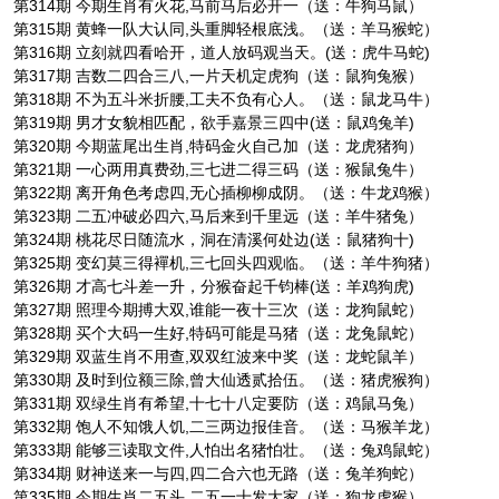
第314期 今期生肖有火花,马前马后必开一（送：牛狗马鼠）
第315期 黄蜂一队大认同,头重脚轻根底浅。（送：羊马猴蛇）
第316期 立刻就四看哈开，道人放码观当天。(送：虎牛马蛇)
第317期 吉数二四合三八,一片天机定虎狗（送：鼠狗兔猴）
第318期 不为五斗米折腰,工夫不负有心人。（送：鼠龙马牛）
第319期 男才女貌相匹配，欲手嘉景三四中(送：鼠鸡兔羊)
第320期 今期蓝尾出生肖,特码金火自己加（送：龙虎猪狗）
第321期 一心两用真费劲,三七进二得三码（送：猴鼠兔牛）
第322期 离开角色考虑四,无心插柳柳成阴。（送：牛龙鸡猴）
第323期 二五冲破必四六,马后来到千里远（送：羊牛猪兔）
第324期 桃花尽日随流水，洞在清溪何处边(送：鼠猪狗十)
第325期 变幻莫三得襌机,三七回头四观临。（送：羊牛狗猪）
第326期 才高七斗差一升，分猴奋起千钧棒(送：羊鸡狗虎)
第327期 照理今期搏大双,谁能一夜十三次（送：龙狗鼠蛇）
第328期 买个大码一生好,特码可能是马猪（送：龙兔鼠蛇）
第329期 双蓝生肖不用查,双双红波来中奖（送：龙蛇鼠羊）
第330期 及时到位额三除,曾大仙透贰拾伍。（送：猪虎猴狗）
第331期 双绿生肖有希望,十七十八定要防（送：鸡鼠马兔）
第332期 饱人不知饿人饥,二三两边报佳音。（送：马猴羊龙）
第333期 能够三读取文件,人怕出名猪怕壮。（送：兔鸡鼠蛇）
第334期 财神送来一与四,四二合六也无路（送：兔羊狗蛇）
第335期 今期生肖二五头,二五一十发大家（送：狗龙虎猴）