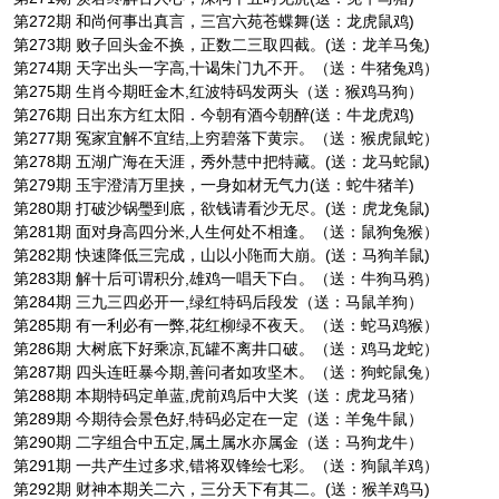
第272期 和尚何事出真言，三宫六苑苍蝶舞(送：龙虎鼠鸡)
第273期 败子回头金不换，正数二三取四截。(送：龙羊马兔)
第274期 天字出头一字高,十谒朱门九不开。（送：牛猪兔鸡）
第275期 生肖今期旺金木,红波特码发两头（送：猴鸡马狗）
第276期 日出东方红太阳．今朝有酒今朝醉(送：牛龙虎鸡)
第277期 冤家宜解不宜结,上穷碧落下黄宗。（送：猴虎鼠蛇）
第278期 五湖广海在天涯，秀外慧中把特藏。(送：龙马蛇鼠)
第279期 玉宇澄清万里挟，一身如材无气力(送：蛇牛猪羊)
第280期 打破沙锅璺到底，欲钱请看沙无尽。(送：虎龙兔鼠)
第281期 面对身高四分米,人生何处不相逢。（送：鼠狗兔猴）
第282期 快速降低三完成，山以小陁而大崩。(送：马狗羊鼠)
第283期 解十后可谓积分,雄鸡一唱天下白。（送：牛狗马鸦）
第284期 三九三四必开一,绿红特码后段发（送：马鼠羊狗）
第285期 有一利必有一弊,花红柳绿不夜天。（送：蛇马鸡猴）
第286期 大树底下好乘凉,瓦罐不离井口破。（送：鸡马龙蛇）
第287期 四头连旺暴今期,善问者如攻坚木。（送：狗蛇鼠兔）
第288期 本期特码定单蓝,虎前鸡后中大奖（送：虎龙马猪）
第289期 今期待会景色好,特码必定在一定（送：羊兔牛鼠）
第290期 二字组合中五定,属土属水亦属金（送：马狗龙牛）
第291期 一共产生过多求,错将双锋绘七彩。（送：狗鼠羊鸡）
第292期 财神本期关二六，三分天下有其二。(送：猴羊鸡马)