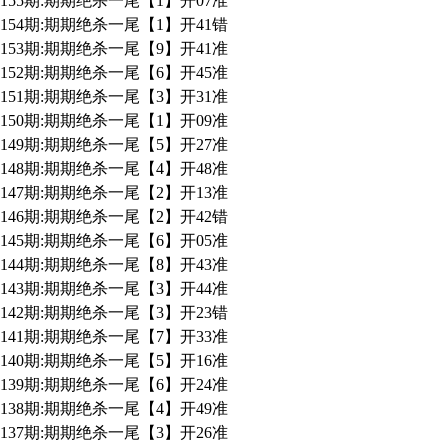
155期:期期绝杀一尾【1】开07准
154期:期期绝杀一尾【1】开41错
153期:期期绝杀一尾【9】开41准
152期:期期绝杀一尾【6】开45准
151期:期期绝杀一尾【3】开31准
150期:期期绝杀一尾【1】开09准
149期:期期绝杀一尾【5】开27准
148期:期期绝杀一尾【4】开48准
147期:期期绝杀一尾【2】开13准
146期:期期绝杀一尾【2】开42错
145期:期期绝杀一尾【6】开05准
144期:期期绝杀一尾【8】开43准
143期:期期绝杀一尾【3】开44准
142期:期期绝杀一尾【3】开23错
141期:期期绝杀一尾【7】开33准
140期:期期绝杀一尾【5】开16准
139期:期期绝杀一尾【6】开24准
138期:期期绝杀一尾【4】开49准
137期:期期绝杀一尾【3】开26准