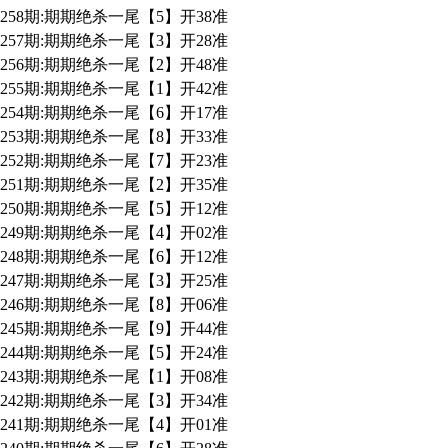
258期:期期绝杀一尾【5】开38准
257期:期期绝杀一尾【3】开28准
256期:期期绝杀一尾【2】开48准
255期:期期绝杀一尾【1】开42准
254期:期期绝杀一尾【6】开17准
253期:期期绝杀一尾【8】开33准
252期:期期绝杀一尾【7】开23准
251期:期期绝杀一尾【2】开35准
250期:期期绝杀一尾【5】开12准
249期:期期绝杀一尾【4】开02准
248期:期期绝杀一尾【6】开12准
247期:期期绝杀一尾【3】开25准
246期:期期绝杀一尾【8】开06准
245期:期期绝杀一尾【9】开44准
244期:期期绝杀一尾【5】开24准
243期:期期绝杀一尾【1】开08准
242期:期期绝杀一尾【3】开34准
241期:期期绝杀一尾【4】开01准