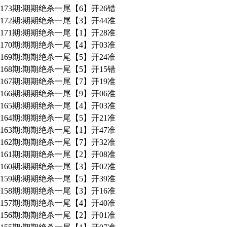
173期:期期绝杀一尾【6】开26错
172期:期期绝杀一尾【3】开44准
171期:期期绝杀一尾【1】开28准
170期:期期绝杀一尾【4】开03准
169期:期期绝杀一尾【5】开24准
168期:期期绝杀一尾【5】开15错
167期:期期绝杀一尾【7】开19准
166期:期期绝杀一尾【9】开06准
165期:期期绝杀一尾【4】开03准
164期:期期绝杀一尾【5】开21准
163期:期期绝杀一尾【1】开47准
162期:期期绝杀一尾【7】开32准
161期:期期绝杀一尾【2】开08准
160期:期期绝杀一尾【3】开02准
159期:期期绝杀一尾【5】开39准
158期:期期绝杀一尾【3】开16准
157期:期期绝杀一尾【4】开40准
156期:期期绝杀一尾【2】开01准