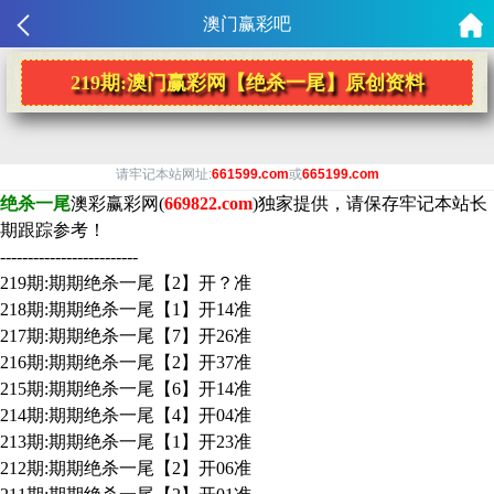
澳门赢彩吧
219期:澳门赢彩网【绝杀一尾】原创资料
请牢记本站网址:
661599.com
或
665199.com
绝杀一尾
澳彩赢彩网(
669822.com
)独家提供，请保存牢记本站长
期跟踪参考！
-------------------------
219
期:期期绝杀一尾【2】开？准
218
期:期期绝杀一尾【1】开14准
217
期:期期绝杀一尾【7】开26准
216
期:期期绝杀一尾【2】开37准
215
期:期期绝杀一尾【6】开14准
214
期:期期绝杀一尾【4】开04准
213
期:期期绝杀一尾【1】开23准
212
期:期期绝杀一尾【2】开06准