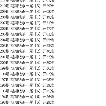
211
期:期期绝杀一尾【2】开01准
210
期:期期绝杀一尾【5】开29准
20
9期:期期绝杀一尾【4】开08准
20
8期:期期绝杀一尾【1】开19准
207期:期期绝杀一尾【7】开
31准
206期:期期绝杀一尾【3】开47准
205期:期期绝杀一尾【5】开03准
204期:期期绝杀一尾【5】开05错
203期:期期绝杀一尾【5】开25错
202期:期期绝杀一尾【2】开40准
201期:期期绝杀一尾【1】开32准
200期:期期绝杀一尾【4】开39准
199期:期期绝杀一尾【2】开36准
198期:期期绝杀一尾【5】开07准
197期:期期绝杀一尾【3】开08准
196期:期期绝杀一尾【6】开39准
195期:期期绝杀一尾【6】开25准
194期:期期绝杀一尾【6】开26错
193期:期期绝杀一尾【5】开29准