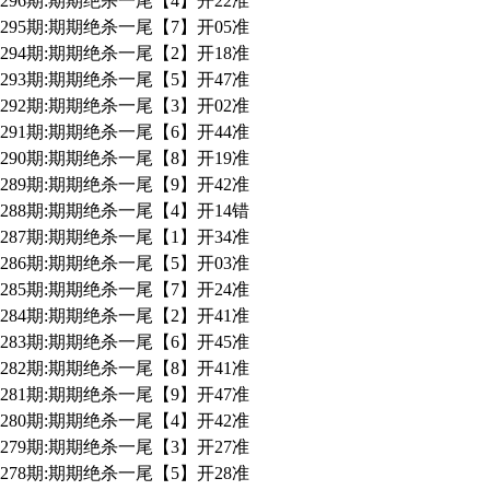
296期:期期绝杀一尾【4】开22准
295期:期期绝杀一尾【7】开05准
294期:期期绝杀一尾【2】开18准
293期:期期绝杀一尾【5】开47准
292期:期期绝杀一尾【3】开02准
291期:期期绝杀一尾【6】开44准
290期:期期绝杀一尾【8】开19准
289期:期期绝杀一尾【9】开42准
288期:期期绝杀一尾【4】开14错
287期:期期绝杀一尾【1】开34准
286期:期期绝杀一尾【5】开03准
285期:期期绝杀一尾【7】开24准
284期:期期绝杀一尾【2】开41准
283期:期期绝杀一尾【6】开45准
282期:期期绝杀一尾【8】开41准
281期:期期绝杀一尾【9】开47准
280期:期期绝杀一尾【4】开42准
279期:期期绝杀一尾【3】开27准
278期:期期绝杀一尾【5】开28准