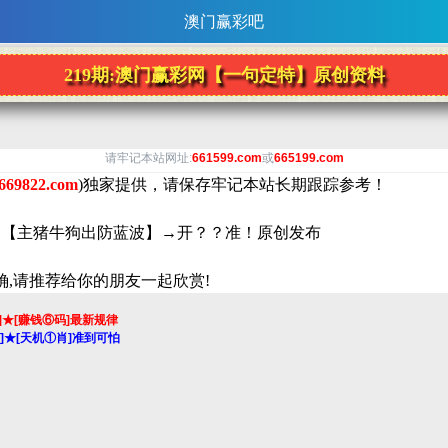
澳门赢彩吧
219期:澳门赢彩网【一句定特】原创资料
请牢记本站网址:
661599.com
或
665199.com
669822.com
)独家提供，请保存牢记本站长期跟踪参考！
→【主猪牛狗出防蓝波】→开？？准！原创发布
,请推荐给你的朋友一起欣赏!
]★[赚钱⑥码]最新规律
码]★[天机①肖]准到可怕