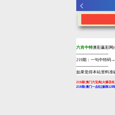
六肖中特
澳彩赢彩网(
-------------------------
21
9期：一句中特码
-------------------------
如果觉得本站资料准确
219期:澳门六宝典[火爆③肖
219期:澳门一点红[极限12