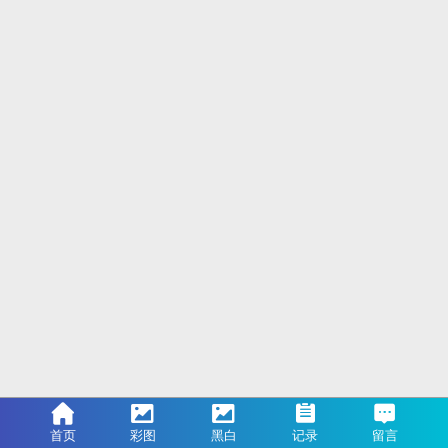
首页
彩图
黑白
记录
留言